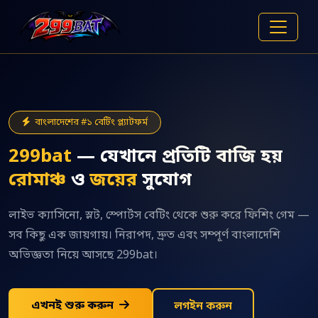
বাংলাদেশের #১ বেটিং প্ল্যাটফর্ম
299bat
— যেখানে প্রতিটি বাজি হয়
রোমাঞ্চ
ও
জয়ের
সুযোগ
লাইভ ক্যাসিনো, স্লট, স্পোর্টস বেটিং থেকে শুরু করে ফিশিং গেম —
সব কিছু এক জায়গায়। নিরাপদ, দ্রুত এবং সম্পূর্ণ বাংলাদেশি
অভিজ্ঞতা নিয়ে আসছে 299bat।
এখনই শুরু করুন
লগইন করুন