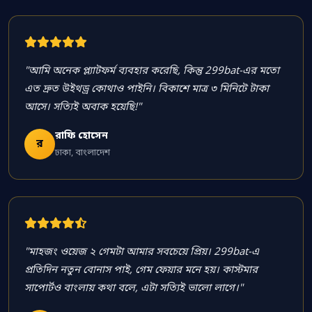
"আমি অনেক প্ল্যাটফর্ম ব্যবহার করেছি, কিন্তু 299bat-এর মতো
এত দ্রুত উইথড্র কোথাও পাইনি। বিকাশে মাত্র ৩ মিনিটে টাকা
আসে। সত্যিই অবাক হয়েছি!"
রাফি হোসেন
র
ঢাকা, বাংলাদেশ
"মাহজং ওয়েজ ২ গেমটা আমার সবচেয়ে প্রিয়। 299bat-এ
প্রতিদিন নতুন বোনাস পাই, গেম ফেয়ার মনে হয়। কাস্টমার
সাপোর্টও বাংলায় কথা বলে, এটা সত্যিই ভালো লাগে।"