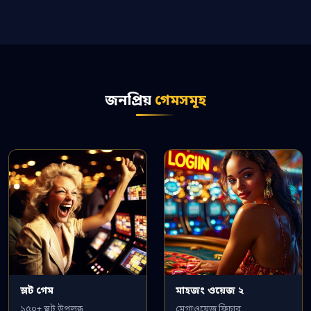
জনপ্রিয়
গেমসমূহ
স্লট গেম
মাহজং ওয়েজ ২
১৫০+ স্লট উপলব্ধ
মেগাওয়েজ ফিচার