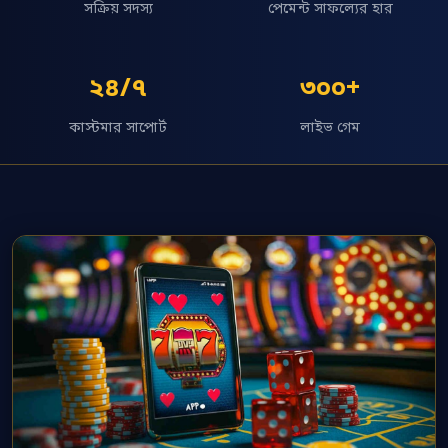
সক্রিয় সদস্য
পেমেন্ট সাফল্যের হার
২৪/৭
৩০০+
কাস্টমার সাপোর্ট
লাইভ গেম