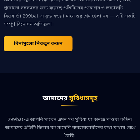
আমাদের নতুন সদস্যরা পাচ্ছেন আকর্ষণীয় ওয়েলকাম বোনাস, এবং
পুরোনো সদস্যদের জন্য রয়েছে প্রতিদিনের প্রমোশন ও লয়্যালটি
রিওয়ার্ড। 299bat-এ যুক্ত হওয়া মানে শুধু গেম খেলা নয় — এটি একটি
সম্পূর্ণ বিনোদন অভিজ্ঞতা।
বিনামূল্যে নিবন্ধন করুন
আমাদের
সুবিধাসমূহ
299bat-এ আপনি পাবেন এমন সব সুবিধা যা অন্যত্র পাওয়া কঠিন।
আমাদের প্রতিটি ফিচার বাংলাদেশি ব্যবহারকারীদের কথা মাথায় রেখে
তৈরি।