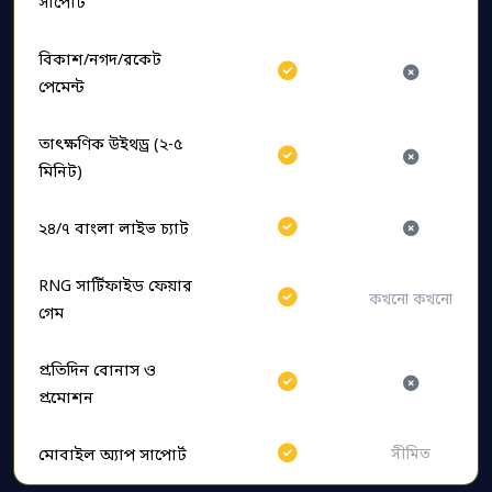
সাপোর্ট
বিকাশ/নগদ/রকেট
পেমেন্ট
তাৎক্ষণিক উইথড্র (২-৫
মিনিট)
২৪/৭ বাংলা লাইভ চ্যাট
RNG সার্টিফাইড ফেয়ার
কখনো কখনো
গেম
প্রতিদিন বোনাস ও
প্রমোশন
মোবাইল অ্যাপ সাপোর্ট
সীমিত