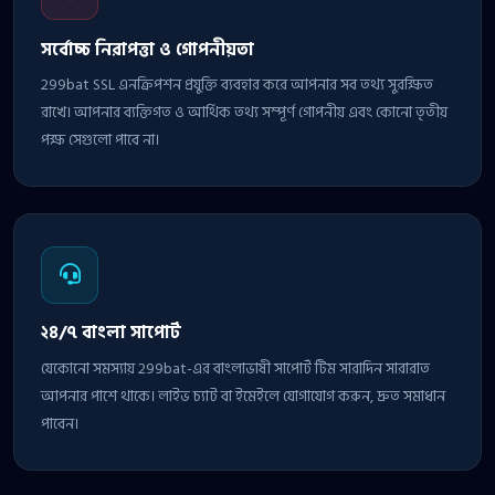
সর্বোচ্চ নিরাপত্তা ও গোপনীয়তা
299bat SSL এনক্রিপশন প্রযুক্তি ব্যবহার করে আপনার সব তথ্য সুরক্ষিত
রাখে। আপনার ব্যক্তিগত ও আর্থিক তথ্য সম্পূর্ণ গোপনীয় এবং কোনো তৃতীয়
পক্ষ সেগুলো পাবে না।
২৪/৭ বাংলা সাপোর্ট
যেকোনো সমস্যায় 299bat-এর বাংলাভাষী সাপোর্ট টিম সারাদিন সারারাত
আপনার পাশে থাকে। লাইভ চ্যাট বা ইমেইলে যোগাযোগ করুন, দ্রুত সমাধান
পাবেন।