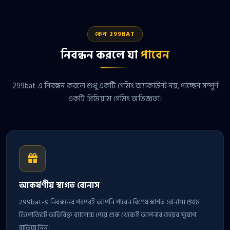
কেন 299BAT
নিবন্ধন করলে যা
পাবেন
299bat-এ নিবন্ধন করলে শুধু একটি গেমিং অ্যাকাউন্ট নয়, পাচ্ছেন সম্পূর্ণ
একটি প্রিমিয়াম গেমিং অভিজ্ঞতা।
আকর্ষণীয় স্বাগত বোনাস
299bat-এ নিবন্ধনের পরপরই আপনি পাবেন বিশেষ স্বাগত বোনাস। প্রথম
ডিপোজিটে অতিরিক্ত ব্যালেন্স পেয়ে শুরু থেকেই আপনার জয়ের সুযোগ
বাড়িয়ে নিন।