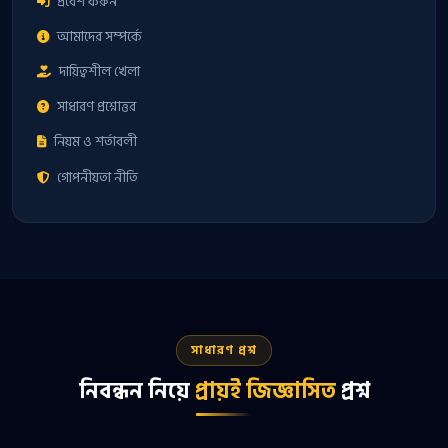
প্রবেশ করুন
আমাদের সম্পর্কে
দায়িত্বশীল খেলা
সাধারণ প্রশ্নোত্তর
নিয়ম ও শর্তাবলী
গোপনীয়তা নীতি
সাধারণ প্রশ্ন
নিবন্ধন নিয়ে
প্রায়ই জিজ্ঞাসিত
প্রশ্ন