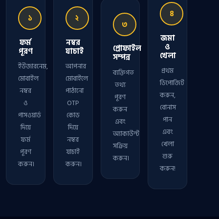
৪
১
২
৩
জমা
ফর্ম
নম্বর
ও
প্রোফাইল
পূরণ
যাচাই
খেলা
সম্পন্ন
ইউজারনেম,
আপনার
প্রথম
ব্যক্তিগত
মোবাইল
মোবাইলে
ডিপোজিট
তথ্য
নম্বর
পাঠানো
করুন,
পূরণ
ও
OTP
বোনাস
করুন
পাসওয়ার্ড
কোড
পান
এবং
দিয়ে
দিয়ে
এবং
অ্যাকাউন্ট
ফর্ম
নম্বর
খেলা
সক্রিয়
পূরণ
যাচাই
শুরু
করুন।
করুন।
করুন।
করুন!