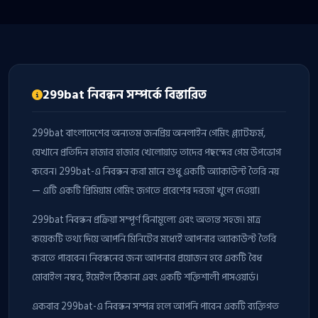
299bat নিবন্ধন সম্পর্কে বিস্তারিত
299bat বাংলাদেশের অন্যতম জনপ্রিয় অনলাইন গেমিং প্ল্যাটফর্ম,
যেখানে প্রতিদিন হাজার হাজার খেলোয়াড় তাদের পছন্দের গেম উপভোগ
করেন। 299bat-এ নিবন্ধন করা মানে শুধু একটি অ্যাকাউন্ট তৈরি নয়
— এটি একটি প্রিমিয়াম গেমিং জগতে প্রবেশের দরজা খুলে দেওয়া।
299bat নিবন্ধন প্রক্রিয়া সম্পূর্ণ বিনামূল্যে এবং অত্যন্ত সহজ। মাত্র
কয়েকটি তথ্য দিয়ে আপনি মিনিটের মধ্যেই আপনার অ্যাকাউন্ট তৈরি
করতে পারবেন। নিবন্ধনের জন্য আপনার প্রয়োজন হবে একটি বৈধ
মোবাইল নম্বর, ইমেইল ঠিকানা এবং একটি শক্তিশালী পাসওয়ার্ড।
একবার 299bat-এ নিবন্ধন সম্পন্ন হলে আপনি পাবেন একটি ব্যক্তিগত