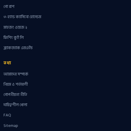
গো রাশ
৩-হ্যান্ড ক্যাসিনো হোল্ডেম
মাহজং ওয়েজ ২
ফিশিং কুই লি
ব্ল্যাকজ্যাক এমএইচ
তথ্য
আমাদের সম্পর্কে
নিয়ম ও শর্তাবলী
গোপনীয়তা নীতি
দায়িত্বশীল খেলা
FAQ
Sitemap