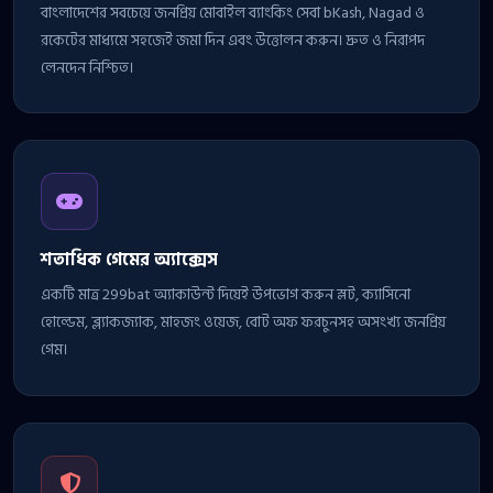
বাংলাদেশের সবচেয়ে জনপ্রিয় মোবাইল ব্যাংকিং সেবা bKash, Nagad ও
রকেটের মাধ্যমে সহজেই জমা দিন এবং উত্তোলন করুন। দ্রুত ও নিরাপদ
লেনদেন নিশ্চিত।
শতাধিক গেমের অ্যাক্সেস
একটি মাত্র 299bat অ্যাকাউন্ট দিয়েই উপভোগ করুন স্লট, ক্যাসিনো
হোল্ডেম, ব্ল্যাকজ্যাক, মাহজং ওয়েজ, বোট অফ ফরচুনসহ অসংখ্য জনপ্রিয়
গেম।