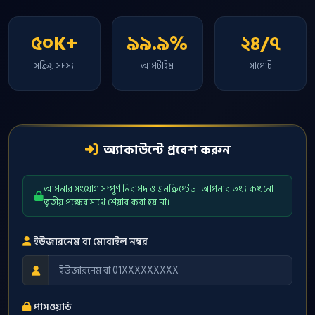
৫০K+
৯৯.৯%
২৪/৭
সক্রিয় সদস্য
আপটাইম
সাপোর্ট
অ্যাকাউন্টে প্রবেশ করুন
আপনার সংযোগ সম্পূর্ণ নিরাপদ ও এনক্রিপ্টেড। আপনার তথ্য কখনো
তৃতীয় পক্ষের সাথে শেয়ার করা হয় না।
ইউজারনেম বা মোবাইল নম্বর
পাসওয়ার্ড