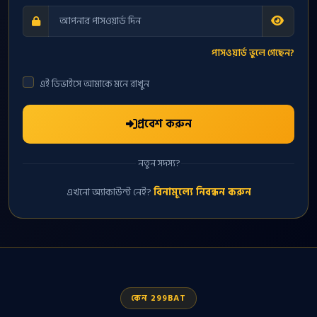
পাসওয়ার্ড ভুলে গেছেন?
এই ডিভাইসে আমাকে মনে রাখুন
প্রবেশ করুন
নতুন সদস্য?
এখনো অ্যাকাউন্ট নেই?
বিনামূল্যে নিবন্ধন করুন
কেন 299BAT