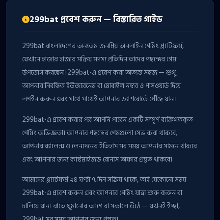
299bat প্রবেশ করুন — বিস্তারিত গাইড
299bat বাংলাদেশের অন্যতম জনপ্রিয় অনলাইন গেমিং প্ল্যাটফর্ম,
যেখানে হাজার হাজার সক্রিয় সদস্য প্রতিদিন তাদের পছন্দের গেম
উপভোগ করছেন। 299bat-এ প্রবেশ করা অত্যন্ত সহজ — শুধু
আপনার নিবন্ধিত ইউজারনেম বা মোবাইল নম্বর ও পাসওয়ার্ড দিয়ে
লগইন করুন এবং সাথে সাথেই আপনার ড্যাশবোর্ডে পৌঁছে যান।
299bat-এ প্রবেশ করার পর আপনি পাবেন একটি সম্পূর্ণ ব্যক্তিগতকৃত
গেমিং অভিজ্ঞতা। আপনার পছন্দের গেমগুলো সেভ করা থাকবে,
আপনার ব্যালেন্স ও লেনদেনের ইতিহাস সব সময় আপনার সামনে থাকবে
এবং আপনার জন্য কাস্টমাইজড বোনাস অফার প্রস্তুত থাকবে।
আমাদের প্ল্যাটফর্ম ২৪ ঘণ্টা ৭ দিন সক্রিয় থাকে, তাই যেকোনো সময়
299bat-এ প্রবেশ করুন এবং আপনার গেমিং যাত্রা শুরু করুন বা
চালিয়ে যান। রাতে ঘুমানোর আগে বা সকালে উঠে — যখনই ইচ্ছা,
299bat সব সময় আপনার জন্য প্রস্তুত।