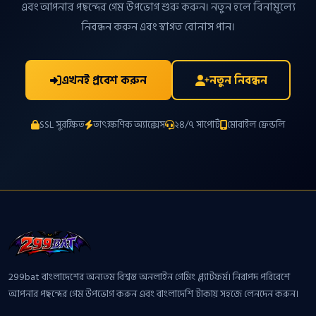
এবং আপনার পছন্দের গেম উপভোগ শুরু করুন। নতুন হলে বিনামূল্যে
নিবন্ধন করুন এবং স্বাগত বোনাস পান।
এখনই প্রবেশ করুন
নতুন নিবন্ধন
SSL সুরক্ষিত
তাৎক্ষণিক অ্যাক্সেস
২৪/৭ সাপোর্ট
মোবাইল ফ্রেন্ডলি
299bat বাংলাদেশের অন্যতম বিশ্বস্ত অনলাইন গেমিং প্ল্যাটফর্ম। নিরাপদ পরিবেশে
আপনার পছন্দের গেম উপভোগ করুন এবং বাংলাদেশি টাকায় সহজে লেনদেন করুন।