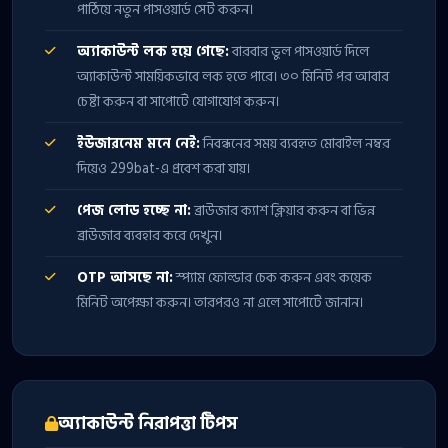
পাঠিয়ে নতুন পাসওয়ার্ড সেট করুন।
অ্যাকাউন্ট লক হয়ে গেছে:
বারবার ভুল পাসওয়ার্ড দিলে
অ্যাকাউন্ট সাময়িকভাবে লক হতে পারে। ৩০ মিনিট পর আবার
চেষ্টা করুন বা সাপোর্টে যোগাযোগ করুন।
ইউজারনেম মনে নেই:
নিবন্ধনের সময় ব্যবহৃত মোবাইল নম্বর
দিয়েও 299bat-এ প্রবেশ করা যায়।
পেজ লোড হচ্ছে না:
ব্রাউজার ক্যাশ ক্লিয়ার করুন বা ভিন্ন
ব্রাউজার ব্যবহার করে দেখুন।
OTP আসছে না:
স্প্যাম ফোল্ডার চেক করুন এবং কয়েক
মিনিট অপেক্ষা করুন। তারপরও না এলে সাপোর্টে জানান।
অ্যাকাউন্ট নিরাপত্তা টিপস