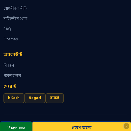
গোপনীয়তা নীতি
দায়িত্বশীল খেলা
FAQ
Sitemap
অ্যাকাউন্ট
নিবন্ধন
প্রবেশ করুন
পেমেন্ট
bKash
Nagad
রকেট
© 2025 299bat. সর্বস্বত্ব সংরক্ষিত।
নিয়ম ও শর্তাবলী
গোপনীয়তা নীতি
দায়িত্বশীল খেলা
×
প্রবেশ করুন
নিবন্ধন করুন