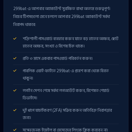
299bat-এ আপনার অ্যাকাউন্ট সুরক্ষিত রাখা অত্যন্ত গুরুত্বপূর্ণ।
নিচের টিপসগুলো মেনে চললে আপনার 299bat অ্যাকাউন্ট সর্বদা
নিরাপদ থাকবে:
শক্তিশালী পাসওয়ার্ড ব্যবহার করুন যাতে বড় হাতের অক্ষর, ছোট
হাতের অক্ষর, সংখ্যা ও বিশেষ চিহ্ন থাকে।
প্রতি ৩ মাসে একবার পাসওয়ার্ড পরিবর্তন করুন।
পাবলিক ওয়াই-ফাইতে 299bat-এ প্রবেশ করা থেকে বিরত
থাকুন।
লগইন সেশন শেষে সর্বদা লগআউট করুন, বিশেষত শেয়ার্ড
ডিভাইসে।
দুই ধাপে যাচাইকরণ (2FA) সক্রিয় করুন অতিরিক্ত নিরাপত্তার
জন্য।
সন্দেহজনক ইমেইল বা মেসেজের লিংকে ক্লিক করবেন না।